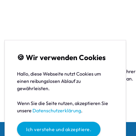
TuS Newsletter
🍪 Wir verwenden Cookies
Wenn Sie aktuelle Neuigkeiten vom TuS direkt in Ihre
Hallo, diese Webseite nutzt Cookies um
möchten melden Sie sich zu unserem Newsletter an.
einen reibungslosen Ablauf zu
gewährleisten.
Zum TuS Newsletter
Wenn Sie die Seite nutzen, akzeptieren Sie
unsere
Datenschutzerklärung
.
Ich verstehe und akzeptiere.