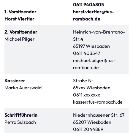
0611 9404805
1. Vorsitzender
horst.viertler@tus-
Horst Viertler
rambach.de
2. Vorsitzender
Heinrich-von-Brentano-
Michael Pilger
Str.4
65197 Wiesbaden
0611 403547
michael.pilger@tus-
rambach.de
Kassierer
Straße Nr.
Marko Auerswald
65xxx Wiesbaden
0611 xxxxxxx
kasse@tus-rambach.de
Schriftführerin
Niedernhausener Str. 67
Petra Sulzbach
65207 Wiesbaden
0611 2044889